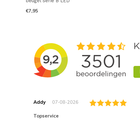
beugel Serie B LED
€7,95
Addy
07-08-2026
topservice