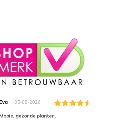
Eva
05-08-2026
Essam
Mooie, gezonde planten.
tevred