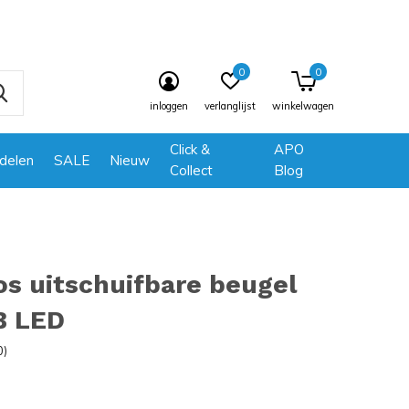
0
0
inloggen
verlanglijst
winkelwagen
Click &
APO
delen
SALE
Nieuw
Collect
Blog
os uitschuifbare beugel
B LED
0)