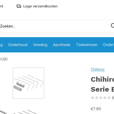
nt
Lage verzendkosten
ng
Onderhoud
Voeding
Apotheek
Toebehoren
Onder
B LED
Chihiros
Chihir
Serie 
(
€7,95