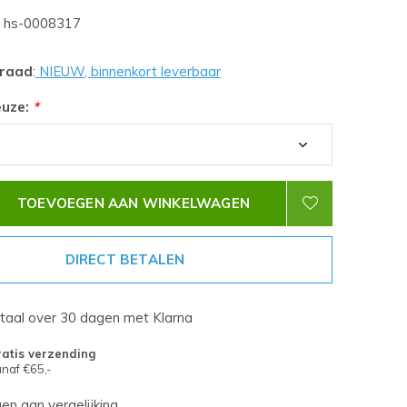
hs-0008317
rraad
:
NIEUW, binnenkort leverbaar
euze:
*
TOEVOEGEN AAN WINKELWAGEN
DIRECT BETALEN
etaal over 30 dagen met Klarna
atis verzending
naf €65,-
n aan vergelijking