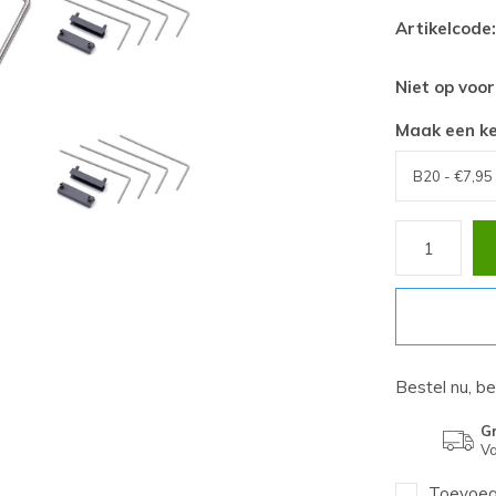
Artikelcode:
Niet op voo
Maak een k
Bestel nu, b
Gr
Va
Toevoege