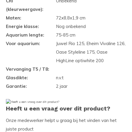
CRI
Onbekend
(kleurweergave):
Maten:
72x8,8x1,9 cm
Energie klasse:
Nog onbekend
Aquarium lengte:
75-85 cm
Voor aquarium:
Juwel Rio 125, Eheim Vivaline 126,
Oase Styleline 175, Oase
HighLine optiwhite 200
Vervanging T5 / T8:
Glasdikte:
n.v.t
Garantie:
2 jaar
Heeft u een vraag over dit product?
Onze medewerker helpt u graag bij het vinden van het
juiste product