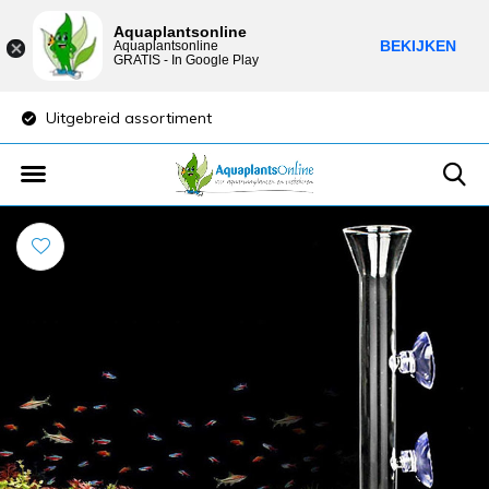
Aquaplantsonline
BEKIJKEN
Aquaplantsonline
GRATIS - In Google Play
Uitgebreid assortiment
Lage verzendkost