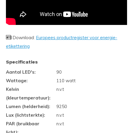
Download:
Europees productregister voor energie-
etikettering
Specificaties
Aantal LED's:
90
Wattage:
110 watt
Kelvin
n.v.t
(kleurtemperatuur):
Lumen (helderheid):
9250
Lux (lichtsterkte):
n.v.t
PAR (bruikbaar
n.v.t
licht):