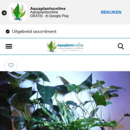
Aquaplantsonline
BEKIJKEN
Aquaplantsonline
GRATIS - In Google Play
Uitgebreid assortiment
Lage verzendkost