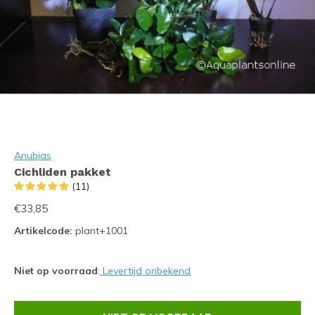
Anubias
Cichliden pakket
(11)
€33,85
Artikelcode:
plant+1001
Niet op voorraad
:
Levertijd onbekend