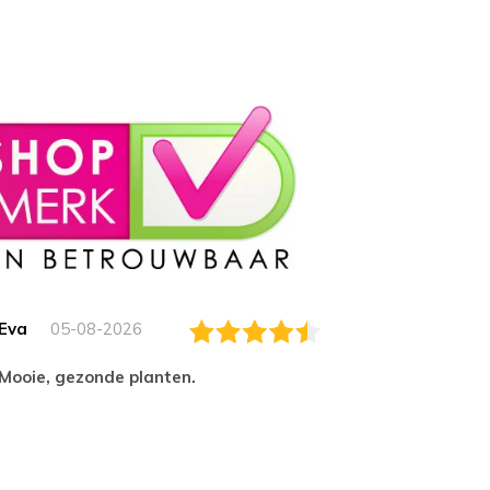
Eva
05-08-2026
Essam
Mooie, gezonde planten.
tevred