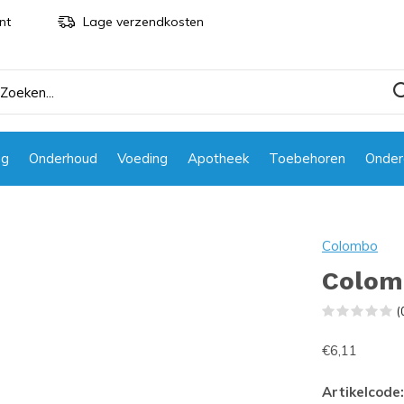
nt
Lage verzendkosten
ng
Onderhoud
Voeding
Apotheek
Toebehoren
Onder
Colombo
Colomb
(
€6,11
Artikelcode: