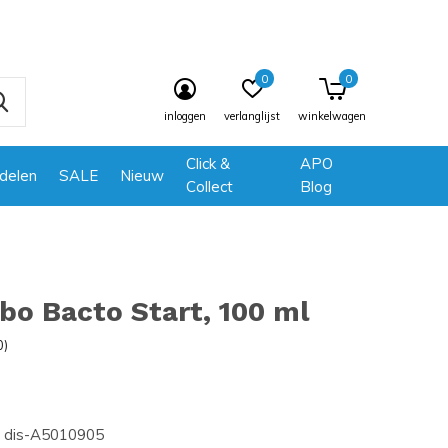
0
0
inloggen
verlanglijst
winkelwagen
Click &
APO
delen
SALE
Nieuw
Collect
Blog
o Bacto Start, 100 ml
0)
dis-A5010905