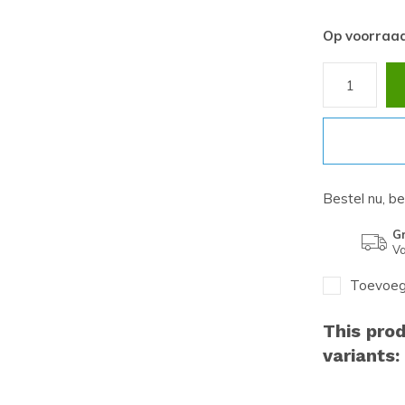
Op voorraa
Bestel nu, b
Gr
Va
Toevoege
This prod
variants: