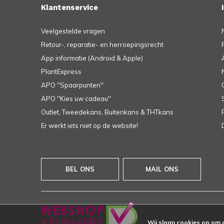
Klantenservice
Veelgestelde vragen
Retour-, reparatie- en herroepingsrecht
App informatie (Android & Apple)
PlantExpress
APO ''Spaarpunten''
APO ''Kies uw cadeau''
Outlet, Tweedekans, Buitenkans & THTkans
Er werkt iets niet op de website!
BEL ONS
MAIL ONS
Wij slaan cookies op om 