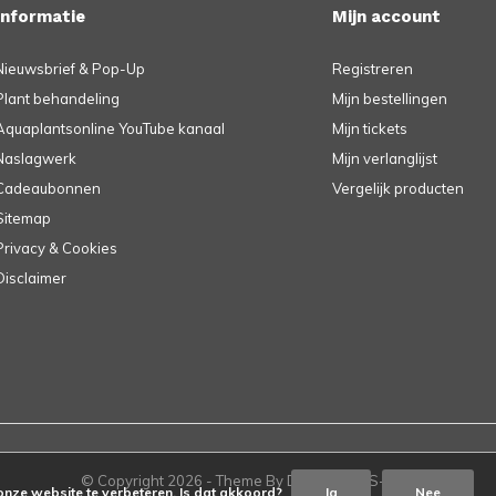
Informatie
Mijn account
Nieuwsbrief & Pop-Up
Registreren
Plant behandeling
Mijn bestellingen
Aquaplantsonline YouTube kanaal
Mijn tickets
Naslagwerk
Mijn verlanglijst
Cadeaubonnen
Vergelijk producten
Sitemap
Privacy & Cookies
Disclaimer
© Copyright
2026
- Theme By
DMWS
-
RSS-feed
onze website te verbeteren. Is dat akkoord?
Ja
Nee