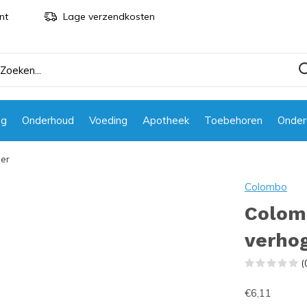
nt
Lage verzendkosten
ng
Onderhoud
Voeding
Apotheek
Toebehoren
Onder
ger
Colombo
Colom
verho
(
€6,11