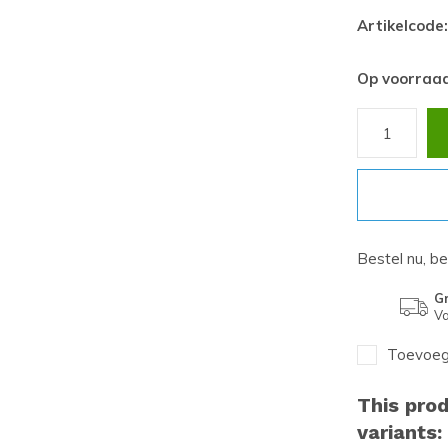
Artikelcode:
Op voorraa
Bestel nu, b
Gr
Va
Toevoege
This prod
variants: