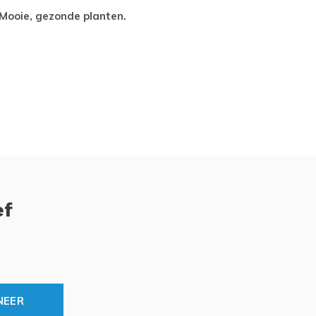
Mooie, gezonde planten.
tevred
ef
NEER