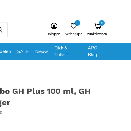
0
0
inloggen
verlanglijst
winkelwagen
Click &
APO
delen
SALE
Nieuw
Collect
Blog
bo GH Plus 100 ml, GH
ger
0)