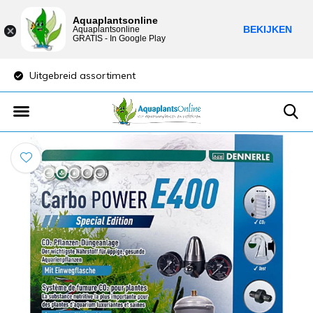
Aquaplantsonline
BEKIJKEN
Aquaplantsonline
GRATIS - In Google Play
Uitgebreid assortiment
Lage verzendkost