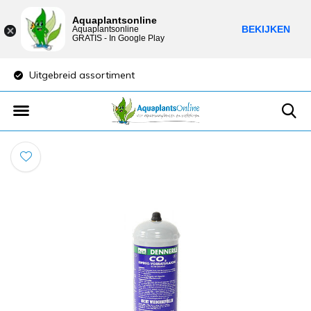
Aquaplantsonline
BEKIJKEN
Aquaplantsonline
GRATIS - In Google Play
Uitgebreid assortiment
Lage verzendkost