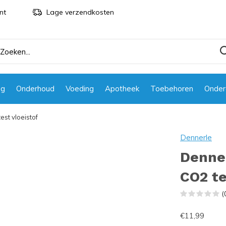
nt
Lage verzendkosten
ng
Onderhoud
Voeding
Apotheek
Toebehoren
Onder
est vloeistof
Dennerle
Denner
CO2 te
(
€11,99