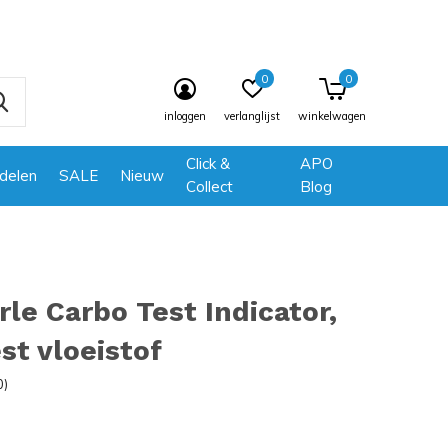
0
0
inloggen
verlanglijst
winkelwagen
Click &
APO
delen
SALE
Nieuw
Collect
Blog
le Carbo Test Indicator,
st vloeistof
0)