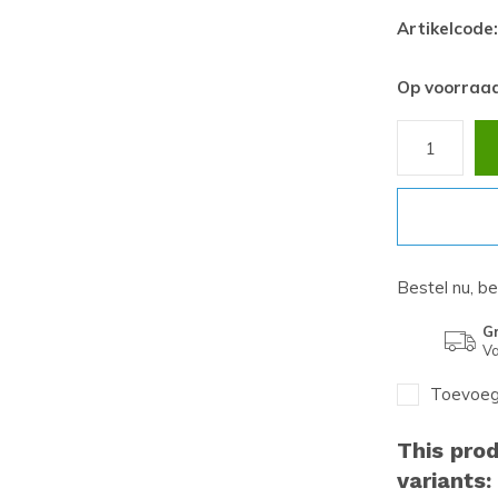
Artikelcode:
Op voorraa
Bestel nu, b
Gr
Va
Toevoege
This prod
variants: