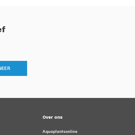
ef
NEER
Over ons
Aquaplantsonline