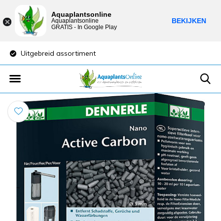
Aquaplantsonline
BEKIJKEN
Aquaplantsonline
GRATIS - In Google Play
Uitgebreid assortiment
Lage verzendkost