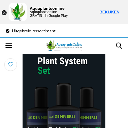
Aquaplantsonline
BEKIJKEN
Aquaplantsonline
GRATIS - In Google Play
Uitgebreid assortiment
Lage verzendkost