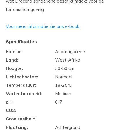
wat Dracena sanderiana geschikt maakt voor de
terrariumomgeving.
Voor meer informatie zie ons e-book.
Specificaties
Familie:
Asparagaceae
Land:
West-Afrika
Hoogte:
30-50 cm
Lichtbehoefde:
Normaal
Temperatuur:
18-25ºC
Water hardheid:
Medium
pH:
6-7
CO2:
Groeisnelheid:
Plaatsing:
Achtergrond