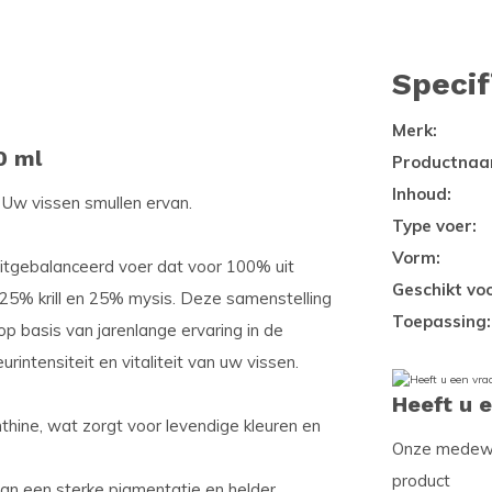
Specif
Merk:
0 ml
Productnaa
Inhoud:
" Uw vissen smullen ervan.
Type voer:
Vorm:
 uitgebalanceerd voer dat voor 100% uit
Geschikt voo
 25% krill en 25% mysis. Deze samenstelling
Toepassing:
 op basis van jarenlange ervaring in de
rintensiteit en vitaliteit van uw vissen.
Heeft u 
thine, wat zorgt voor levendige kleuren en
Onze medewer
product
aan een sterke pigmentatie en helder