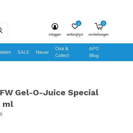
0
0
inloggen
verlanglijst
winkelwagen
Click &
APO
delen
SALE
Nieuw
Collect
Blog
FW Gel-O-Juice Special
 ml
0)