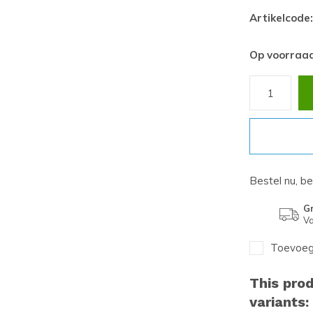
Artikelcode:
Op voorraa
Bestel nu, b
Gr
Va
Toevoege
This prod
variants: