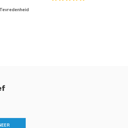
tevredenheid
Top
ef
NEER