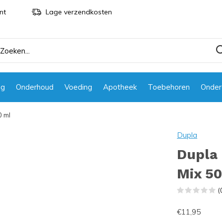
nt
Lage verzendkosten
ng
Onderhoud
Voeding
Apotheek
Toebehoren
Onder
0 ml
Dupla
Dupla 
Mix 50
(
€11,95