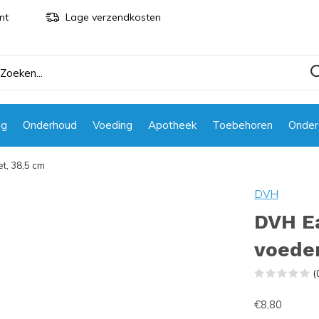
nt
Lage verzendkosten
ng
Onderhoud
Voeding
Apotheek
Toebehoren
Onder
t, 38,5 cm
DVH
DVH E
voeder
(
€8,80