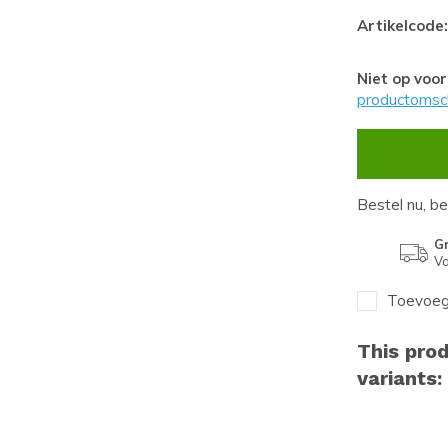
Artikelcode:
Niet op voo
productomsch
Bestel nu, b
Gr
Va
Toevoege
This prod
variants: