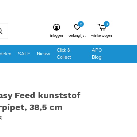
0
0
inloggen
verlanglijst
winkelwagen
Click &
APO
delen
SALE
Nieuw
Collect
Blog
asy Feed kunststof
pipet, 38,5 cm
0)