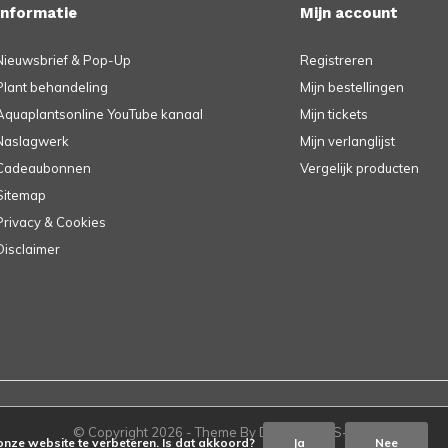
Informatie
Mijn account
Nieuwsbrief & Pop-Up
Registreren
Plant behandeling
Mijn bestellingen
Aquaplantsonline YouTube kanaal
Mijn tickets
Naslagwerk
Mijn verlanglijst
Cadeaubonnen
Vergelijk producten
Sitemap
Privacy & Cookies
Disclaimer
© Copyright
2026
- Theme By
DMWS
-
RSS-feed
onze website te verbeteren. Is dat akkoord?
Ja
Nee