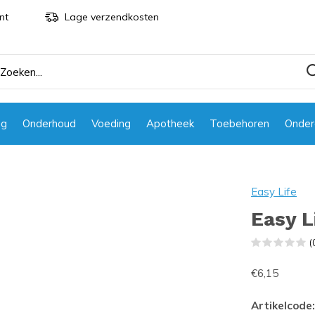
nt
Lage verzendkosten
ng
Onderhoud
Voeding
Apotheek
Toebehoren
Onder
Easy Life
Easy L
(
€6,15
Artikelcode: