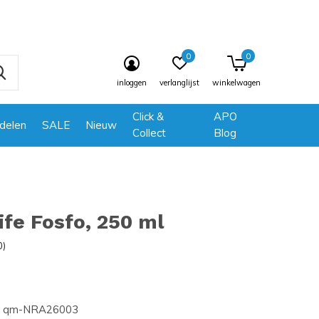
0
0
inloggen
verlanglijst
winkelwagen
Click &
APO
delen
SALE
Nieuw
Collect
Blog
ife Fosfo, 250 ml
0)
qm-NRA26003