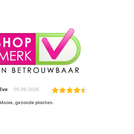
Eva
05-08-2026
Essam
Mooie, gezonde planten.
tevred