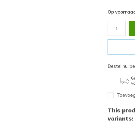
Op voorraa
Bestel nu, b
Gr
Va
Toevoege
This prod
variants: