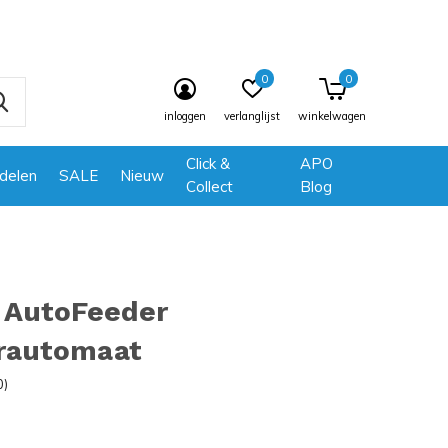
0
0
inloggen
verlanglijst
winkelwagen
Click &
APO
delen
SALE
Nieuw
Collect
Blog
 AutoFeeder
rautomaat
0)