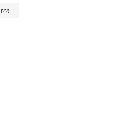
t
(22)