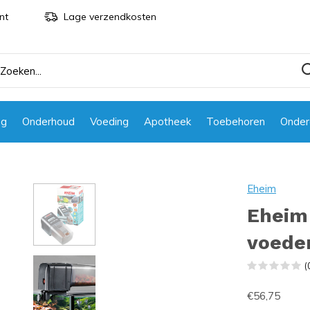
nt
Lage verzendkosten
ng
Onderhoud
Voeding
Apotheek
Toebehoren
Onder
Eheim
Eheim
voede
(
€56,75