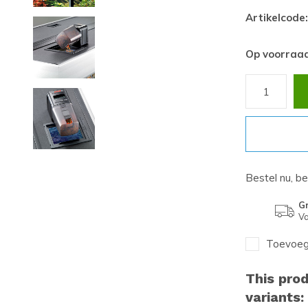
Artikelcode:
Op voorraa
Bestel nu, b
Gr
Va
Toevoege
This prod
variants: