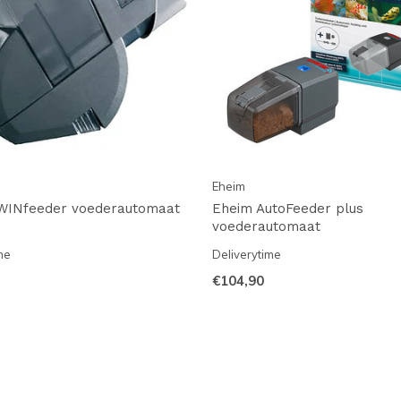
Eheim
WINfeeder voederautomaat
Eheim AutoFeeder plus
voederautomaat
me
Deliverytime
€104,90