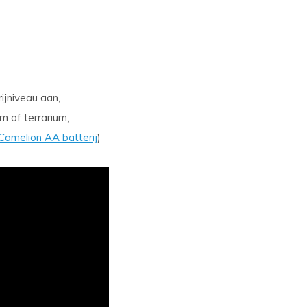
ijniveau aan,
m of terrarium,
Camelion AA batterij
)