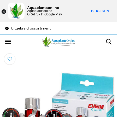
Aquaplantsonline
BEKIJKEN
Aquaplantsonline
GRATIS - In Google Play
Uitgebreid assortiment
Lage verzendkost