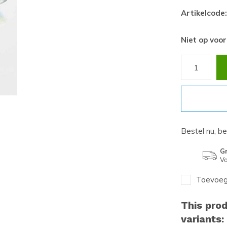
Artikelcode:
Niet op voo
Bestel nu, b
Gr
Va
Toevoege
This prod
variants: