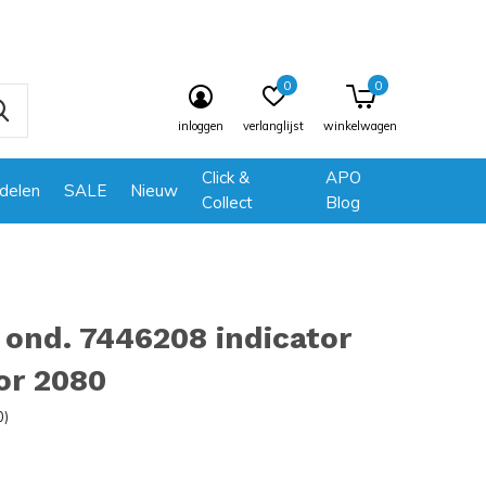
0
0
inloggen
verlanglijst
winkelwagen
Click &
APO
delen
SALE
Nieuw
Collect
Blog
ond. 7446208 indicator
or 2080
0)