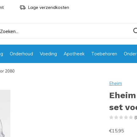
nt
Lage verzendkosten
ng
Onderhoud
Voeding
Apotheek
Toebehoren
Onder
oor 2080
Eheim
Eheim 
set vo
(
€15,95