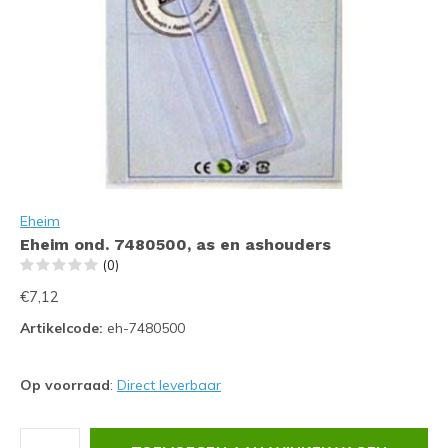
Eheim
Eheim ond. 7480500, as en ashouders
(0)
€7,12
Artikelcode:
eh-7480500
Op voorraad
:
Direct leverbaar