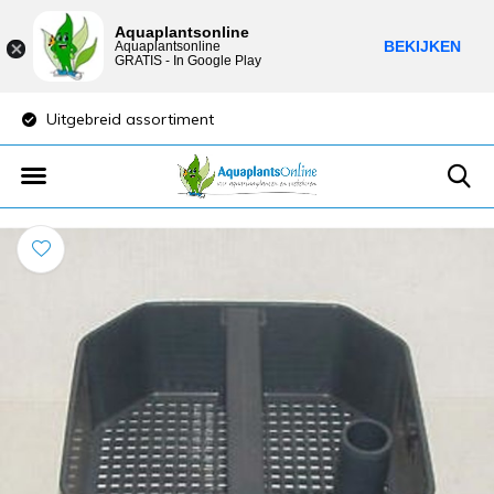
Aquaplantsonline
BEKIJKEN
Aquaplantsonline
GRATIS - In Google Play
Uitgebreid assortiment
Lage verzendkost