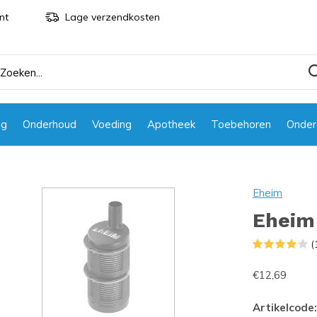
nt
Lage verzendkosten
ng
Onderhoud
Voeding
Apotheek
Toebehoren
Onder
Eheim
Eheim 
(
€12,69
Artikelcode: