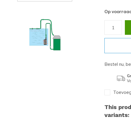
Op voorraa
Bestel nu, b
Gr
Va
Toevoege
This prod
variants: