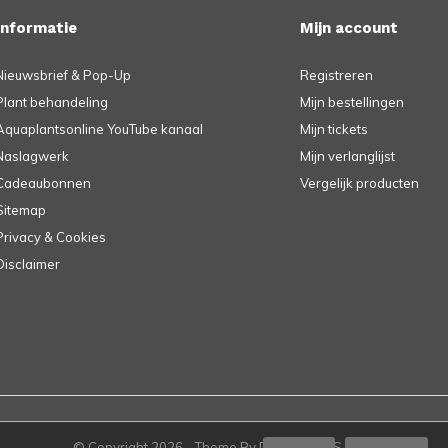
Informatie
Mijn account
Nieuwsbrief & Pop-Up
Registreren
Plant behandeling
Mijn bestellingen
Aquaplantsonline YouTube kanaal
Mijn tickets
Naslagwerk
Mijn verlanglijst
Cadeaubonnen
Vergelijk producten
Sitemap
Privacy & Cookies
Disclaimer
© Copyright
2026
- Theme By
DMWS
-
RSS-feed