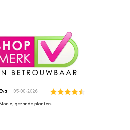
Eva
05-08-2026
Essam
Mooie, gezonde planten.
tevred