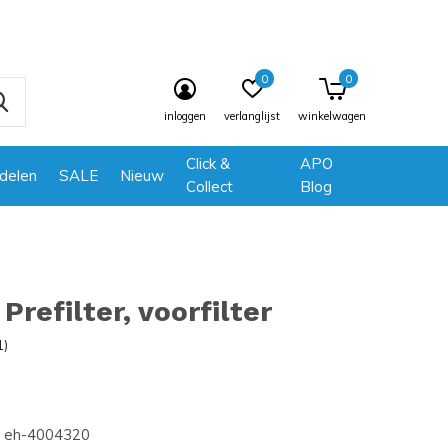
0
0
inloggen
verlanglijst
winkelwagen
Click &
APO
delen
SALE
Nieuw
Collect
Blog
Prefilter, voorfilter
1)
eh-4004320