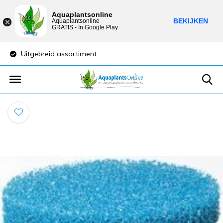
Aquaplantsonline
BEKIJKEN
Aquaplantsonline
GRATIS - In Google Play
Uitgebreid assortiment
Lage verzendkost