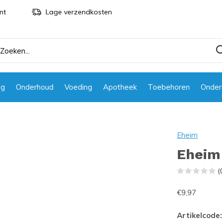
nt
Lage verzendkosten
ng
Onderhoud
Voeding
Apotheek
Toebehoren
Onder
Eheim
Eheim
(
€9,97
Artikelcode: