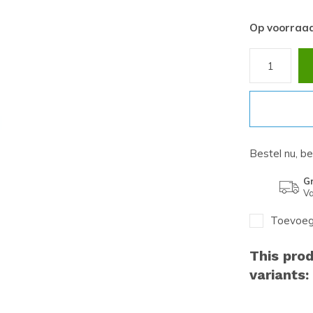
Op voorraa
Bestel nu, b
Gr
Va
Toevoege
This prod
variants: