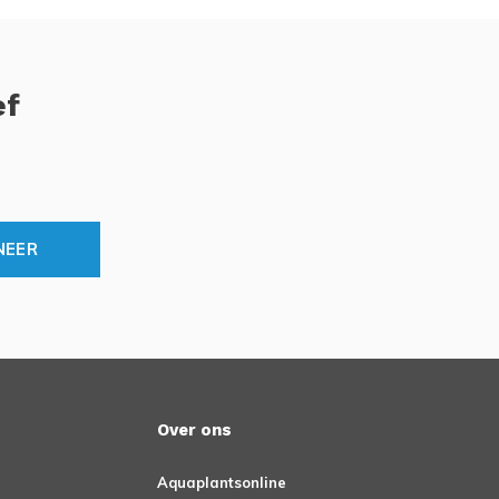
ef
NEER
Over ons
Aquaplantsonline