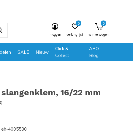
0
0
inloggen
verlanglijst
winkelwagen
Click &
APO
delen
SALE
Nieuw
Collect
Blog
 slangenklem, 16/22 mm
0)
eh-4005530