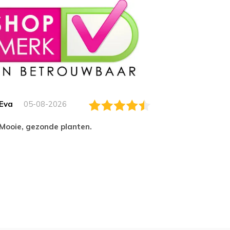
Eva
05-08-2026
Essam
Mooie, gezonde planten.
tevred