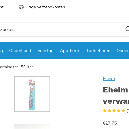
nt
Lage verzendkosten
ng
Onderhoud
Voeding
Apotheek
Toebehoren
Onder
rming tot 150 liter
Eheim
Eheim
verwar
(
€27,75