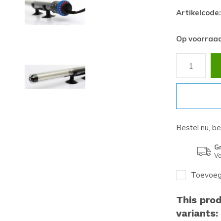
Artikelcode:
Op voorraa
Bestel nu, b
Gr
Va
Toevoege
This prod
variants: