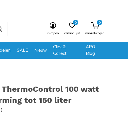
0
0
inloggen
verlanglijst
winkelwagen
Click &
APO
delen
SALE
Nieuw
Collect
Blog
 ThermoControl 100 watt
ming tot 150 liter
1)