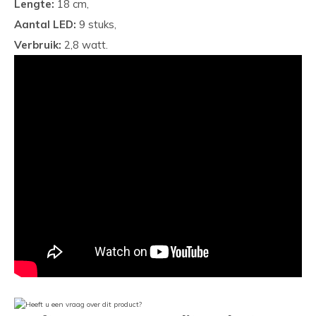
Lengte:
18 cm,
Aantal LED:
9 stuks,
Verbruik:
2,8 watt.