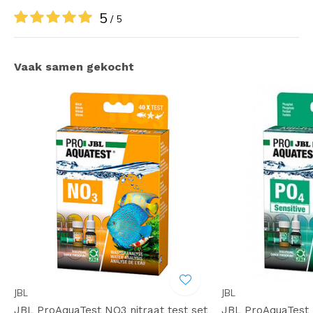
5
/ 5
Vaak samen gekocht
JBL
JBL
JBL ProAquaTest NO3 nitraat test set
JBL ProAquaTest 