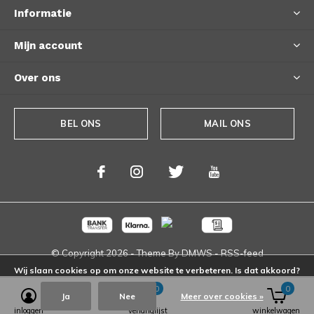
Informatie
Mijn account
Over ons
BEL ONS
MAIL ONS
© Copyright
2026
- Theme By
DMWS
-
RSS-feed
Wij slaan cookies op om onze website te verbeteren. Is dat akkoord?
0
0
Ja
Nee
Meer over cookies »
inloggen
verlanglijst
winkelwagen