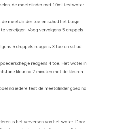
oelen, de meetcilinder met 10ml testwater.
n de meetcilinder toe en schud het buisje
e verkrijgen. Voeg vervolgens 5 druppels
olgens 5 druppels reagens 3 toe en schud
 poederschepje reagens 4 toe. Het water in
ontstane kleur na 2 minuten met de kleuren
poel na iedere test de meetcilinder goed na
eren is het verversen van het water. Door