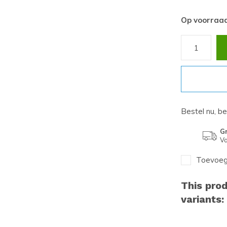
Op voorraa
Bestel nu, b
Gr
Va
Toevoege
This prod
variants: