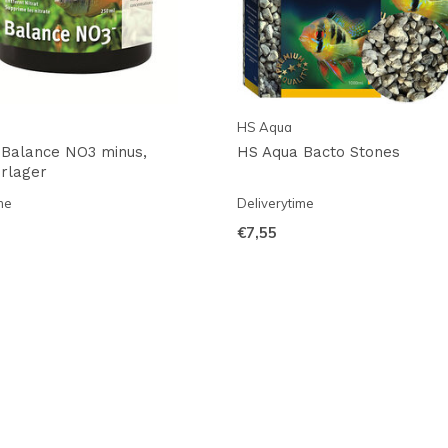
HS Aqua
 Balance NO3 minus,
HS Aqua Bacto Stones
erlager
me
Deliverytime
€7,55