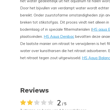
het water gedeeltelijk uit het aquarium te halen word
Door het bijvullen van verdampt water wordt echter 
bereikt. Onder zuurstofarme omstandigheden zijn ana
breken tot stikstofgas. Dit proces vindt niet alleen in
bodemlaag of in speciale filtermaterialen (
HS aqua B
plaatsvinden.
HS Aqua Denibac
bevatten deze anaer
De laatste manier om nitraat te verwijderen is het fi
water over kunstharsen die het nitraat adsorberen. 
het nitraat tegen zout uitgewisseld.
HS Aqua Balanc
Reviews
2
/ 5