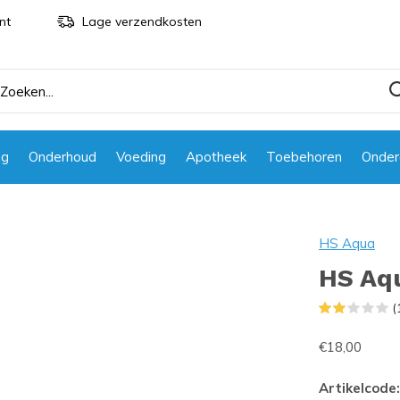
nt
Lage verzendkosten
ng
Onderhoud
Voeding
Apotheek
Toebehoren
Onder
HS Aqua
HS Aqu
(
€18,00
Artikelcode: