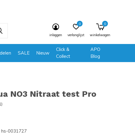
0
0
inloggen
verlanglijst
winkelwagen
Click &
APO
delen
SALE
Nieuw
Collect
Blog
a NO3 Nitraat test Pro
1)
hs-0031727