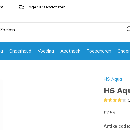
nt
Lage verzendkosten
ng
Onderhoud
Voeding
Apotheek
Toebehoren
Onder
HS Aqua
HS Aqu
(
€7,55
Artikelcode: