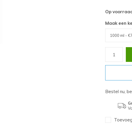
Op voorraa
Maak een k
Bestel nu, b
Gr
Va
Toevoege