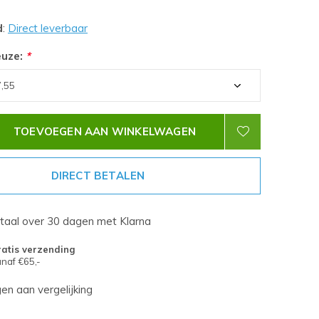
d
:
Direct leverbaar
euze:
*
TOEVOEGEN AAN WINKELWAGEN
DIRECT BETALEN
etaal over 30 dagen met Klarna
atis verzending
naf €65,-
n aan vergelijking