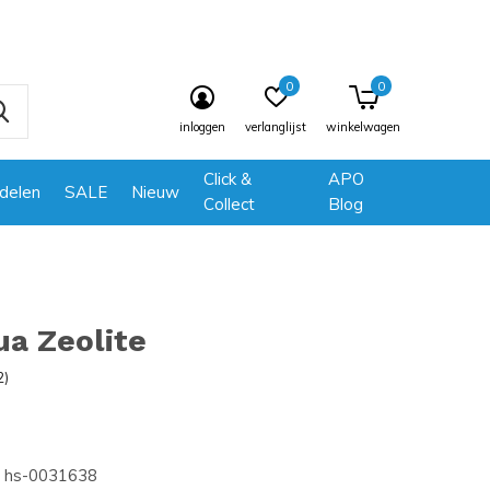
0
0
inloggen
verlanglijst
winkelwagen
Click &
APO
delen
SALE
Nieuw
Collect
Blog
a Zeolite
2)
hs-0031638