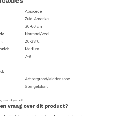
icaties
Apiaceae
Zuid-Amerika
30-60 cm
de:
Normaal/Veel
r:
20-28ºC
heid:
Medium
7-9
d:
Achtergrond/Middenzone
Stengelplant
een vraag over dit product?