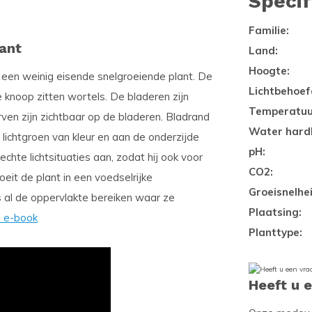
Specif
Familie:
ant
Land:
Hoogte:
s een weinig eisende snelgroeiende plant. De
Lichtbehoef
 knoop zitten wortels. De bladeren zijn
Temperatuu
ven zijn zichtbaar op de bladeren. Bladrand
Water hard
lichtgroen van kleur en aan de onderzijde
pH:
echte lichtsituaties aan, zodat hij ook voor
CO2:
oeit de plant in een voedselrijke
Groeisnelhei
al de oppervlakte bereiken waar ze
Plaatsing:
s e-book
Planttype:
Heeft u 