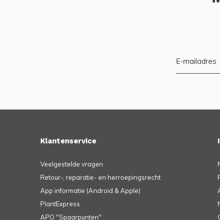
Klantenservice
Veelgestelde vragen
Retour-, reparatie- en herroepingsrecht
App informatie (Android & Apple)
PlantExpress
APO ''Spaarpunten''