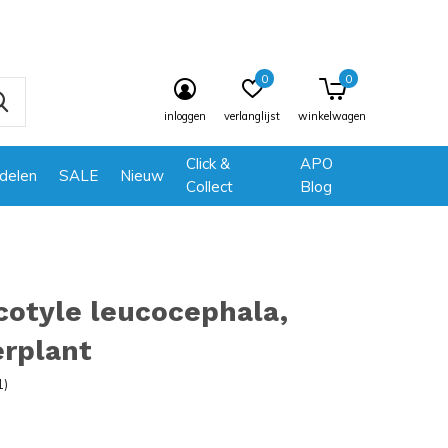
0
0
inloggen
verlanglijst
winkelwagen
Click &
APO
delen
SALE
Nieuw
Collect
Blog
otyle leucocephala,
rplant
1)