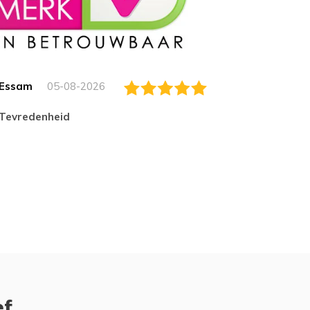
Essam
05-08-2026
Jack
tevredenheid
Top
ef