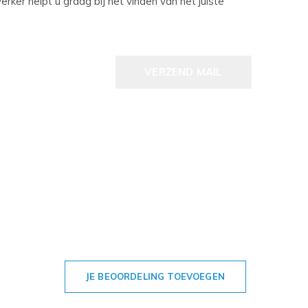
ker helpt u graag bij het vinden van het juiste
VERZEND MAIL
JE BEOORDELING TOEVOEGEN