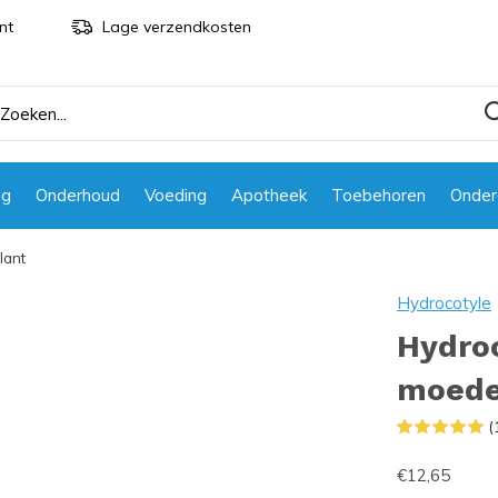
nt
Lage verzendkosten
ng
Onderhoud
Voeding
Apotheek
Toebehoren
Onder
lant
Hydrocotyle
Hydroc
moede
(
€12,65