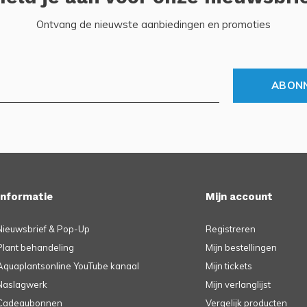
Ontvang de nieuwste aanbiedingen en promoties
ABON
Informatie
Mijn account
Nieuwsbrief & Pop-Up
Registreren
Plant behandeling
Mijn bestellingen
Aquaplantsonline YouTube kanaal
Mijn tickets
Naslagwerk
Mijn verlanglijst
Cadeaubonnen
Vergelijk producten