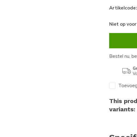
Artikelcode:
Niet op voo
Bestel nu, b
Gr
Va
Toevoege
This prod
variants: