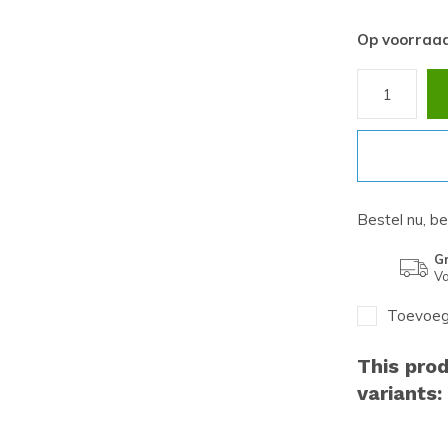
Op voorraa
Bestel nu, b
Gr
Va
Toevoege
This prod
variants: