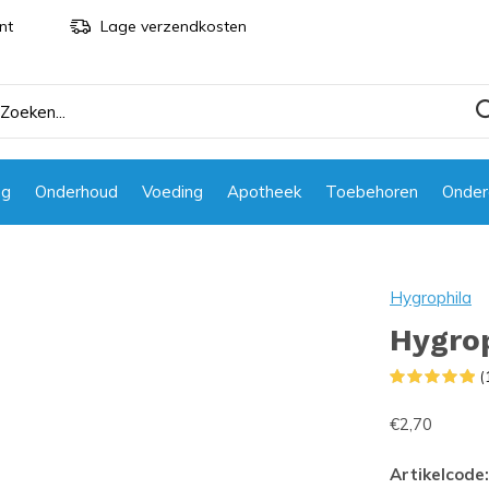
nt
Lage verzendkosten
ng
Onderhoud
Voeding
Apotheek
Toebehoren
Onder
Hygrophila
Hygrop
(
€2,70
Artikelcode: