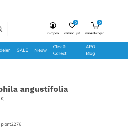
0
0
inloggen
verlanglijst
winkelwagen
Click &
APO
delen
SALE
Nieuw
Collect
Blog
hila angustifolia
10)
plant2276