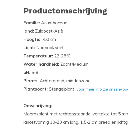
Productomschrijving
Familie:
Acanthaceae
land:
Zuidoost-Azië
Hoogte:
>50 cm
Licht:
Normaal/Veel
Temperatuur:
22-28ºC
Water hardheid:
Zacht/Medium
pH:
5-8
Plaats:
Achtergrond, middenzone
Plantsoort:
Stengelplant
(
voor meer info zie onze e-bo
Omschrijving:
Moerasplant met rechtopstaande, vertakte tot 5 mm 
lancetvormig 10-20 cm lang, 1,5-2 cm breed en lichtg