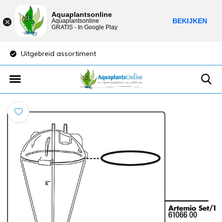
Aquaplantsonline
BEKIJKEN
Aquaplantsonline
GRATIS - In Google Play
Uitgebreid assortiment
Lage verzendkost