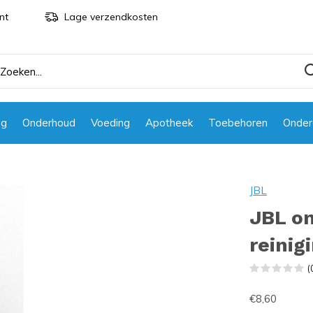
nt
Lage verzendkosten
ng
Onderhoud
Voeding
Apotheek
Toebehoren
Onder
JBL
JBL on
reini
(
€8,60