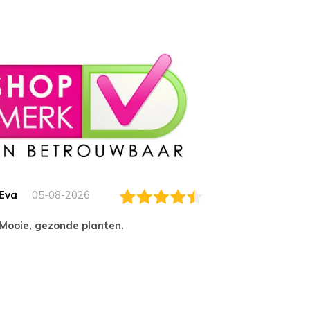
Eva
05-08-2026
Essam
Mooie, gezonde planten.
tevred