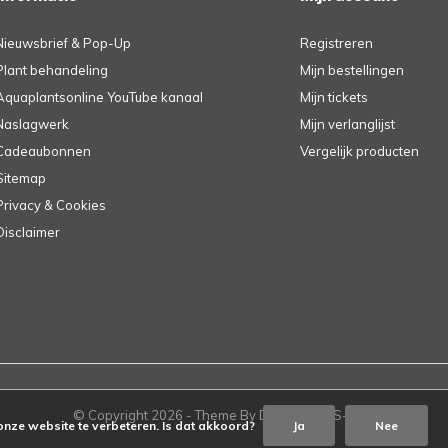
Nieuwsbrief & Pop-Up
Registreren
Plant behandeling
Mijn bestellingen
Aquaplantsonline YouTube kanaal
Mijn tickets
Naslagwerk
Mijn verlanglijst
Cadeaubonnen
Vergelijk producten
Sitemap
Privacy & Cookies
Disclaimer
© Copyright
2026
- Theme By
DMWS
-
RSS-feed
onze website te verbeteren. Is dat akkoord?
Ja
Nee