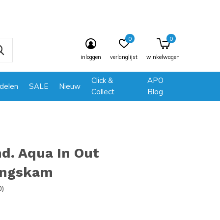
0
0
inloggen
verlanglijst
winkelwagen
Click &
APO
delen
SALE
Nieuw
Collect
Blog
d. Aqua In Out
gingskam
0)