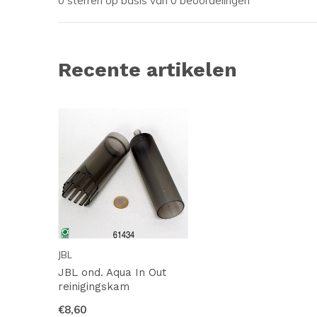
0 sterren op basis van 0 beoordelingen
Recente artikelen
JBL
JBL ond. Aqua In Out
reinigingskam
€8,60