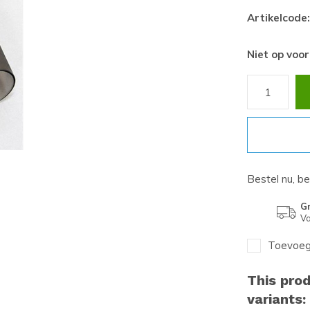
Artikelcode:
Niet op voo
Bestel nu, b
Gr
Va
Toevoege
This prod
variants: