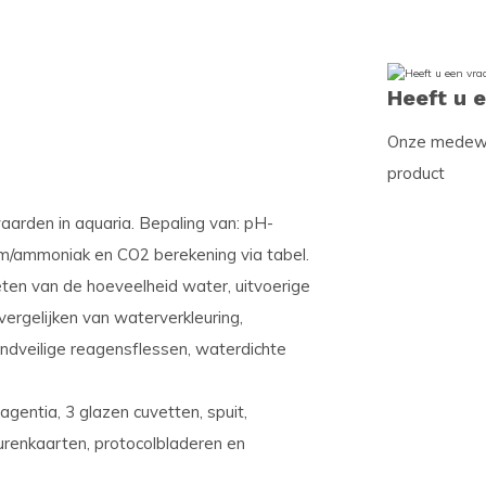
Heeft u 
Onze medewer
product
arden in aquaria. Bepaling van: pH-
um/ammoniak en CO2 berekening via tabel.
eten van de hoeveelheid water, uitvoerige
ergelijken van waterverkleuring,
ndveilige reagensflessen, waterdichte
agentia, 3 glazen cuvetten, spuit,
eurenkaarten, protocolbladeren en