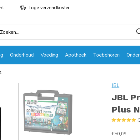
nt
Lage verzendkosten
ng
Onderhoud
Voeding
Apotheek
Toebehoren
Onder
4
JBL
JBL P
Plus 
(
€50,09