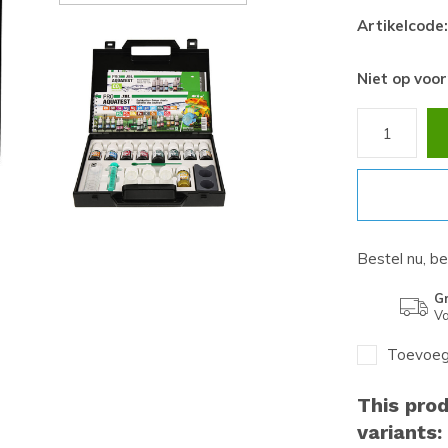
Artikelcode:
Niet op voo
Bestel nu, b
Gr
Va
Toevoege
This prod
variants: