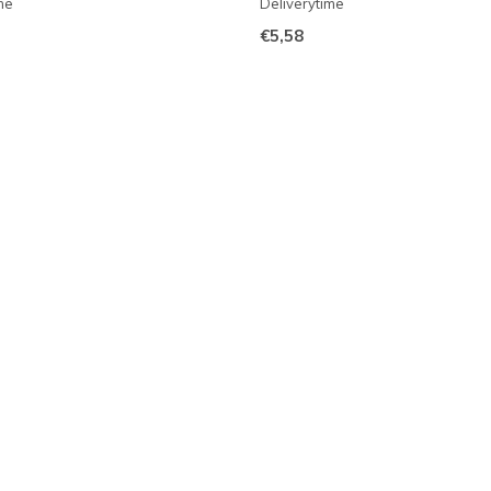
me
Deliverytime
€5,58