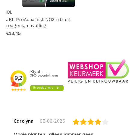
JBL
JBL ProAquaTest NO3 nitraat
reagens, navulling
€13,45
Carolynn
05-08-2026
Mooie planten , alleen jammer geen