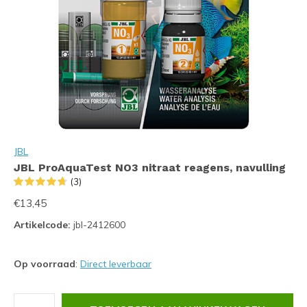
JBL
JBL ProAquaTest NO3 nitraat reagens, navulling
(3)
€13,45
Artikelcode:
jbl-2412600
Op voorraad
:
Direct leverbaar