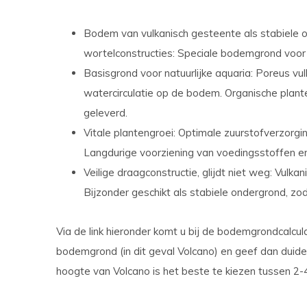
Bodem van vulkanisch gesteente als stabiele 
wortelconstructies: Speciale bodemgrond voor
Basisgrond voor natuurlijke aquaria: Poreus v
watercirculatie op de bodem. Organische plan
geleverd.
Vitale plantengroei: Optimale zuurstofverzorgin
Langdurige voorziening van voedingsstoffen en
Veilige draagconstructie, glijdt niet weg: Vulka
Bijzonder geschikt als stabiele ondergrond, zod
Via de link hieronder komt u bij de bodemgrondcalcu
bodemgrond (in dit geval Volcano) en geef dan duid
hoogte van Volcano is het beste te kiezen tussen 2-