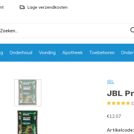
nt
Lage verzendkosten
ng
Onderhoud
Voeding
Apotheek
Toebehoren
Onder
JBL
JBL P
(
€12,07
Artikelcode: