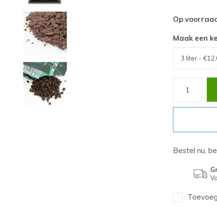
Op voorraa
Maak een k
Bestel nu, b
Gr
Va
Toevoege