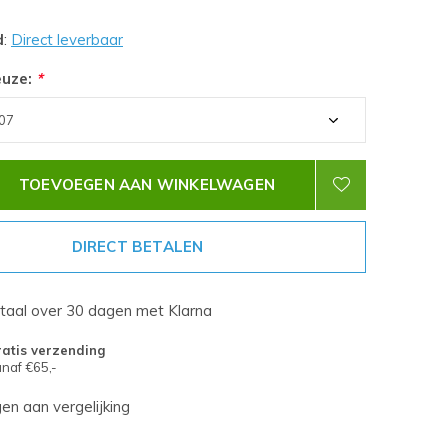
d
:
Direct leverbaar
euze:
*
TOEVOEGEN AAN WINKELWAGEN
DIRECT BETALEN
etaal over 30 dagen met Klarna
atis verzending
naf €65,-
n aan vergelijking