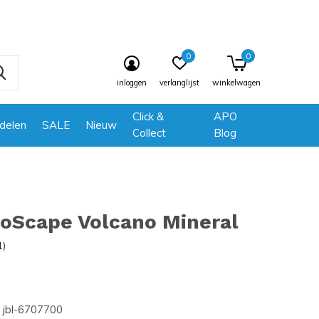
0
0
inloggen
verlanglijst
winkelwagen
Click &
APO
delen
SALE
Nieuw
Collect
Blog
roScape Volcano Mineral
1)
jbl-6707700