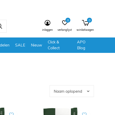
0
0
inloggen
verlanglijst
winkelwagen
Click &
APO
delen
SALE
Nieuw
Collect
Blog