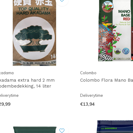
kadama
Colombo
kadama extra hard 2 mm
Colombo Flora Mano Ba
odembedekking, 14 liter
liverytime
Deliverytime
29,99
€13,94