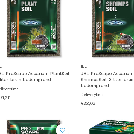
L
JBL
BL ProScape Aquarium PlantSoil,
JBL ProScape Aquarium
 liter bruin bodemgrond
ShrimpsSoil, 3 liter brui
bodemgrond
liverytime
Deliverytime
19,30
€22,03