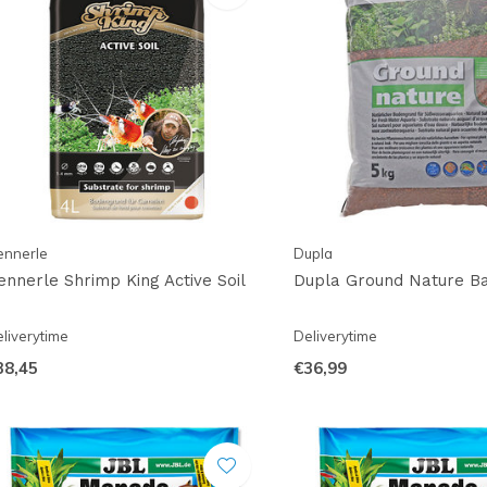
ennerle
Dupla
ennerle Shrimp King Active Soil
Dupla Ground Nature Ba
liverytime
Deliverytime
38,45
€36,99