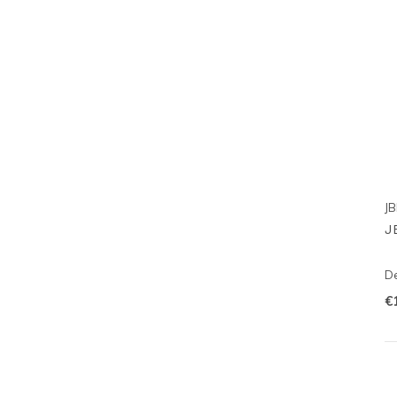
JB
J
De
€