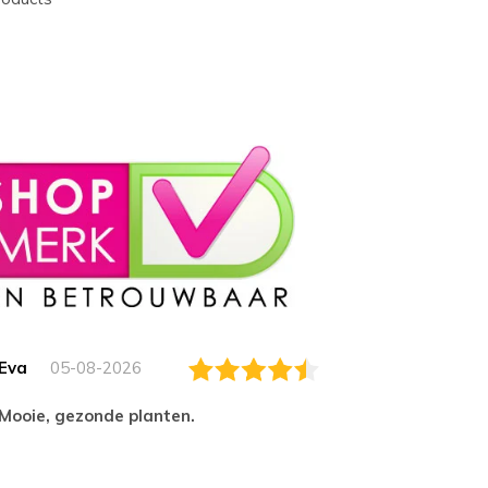
Eva
05-08-2026
Essam
Mooie, gezonde planten.
tevred