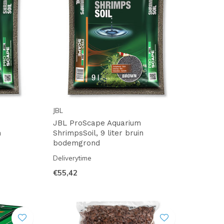
JBL
JBL ProScape Aquarium
n
ShrimpsSoil, 9 liter bruin
bodemgrond
Deliverytime
€55,42