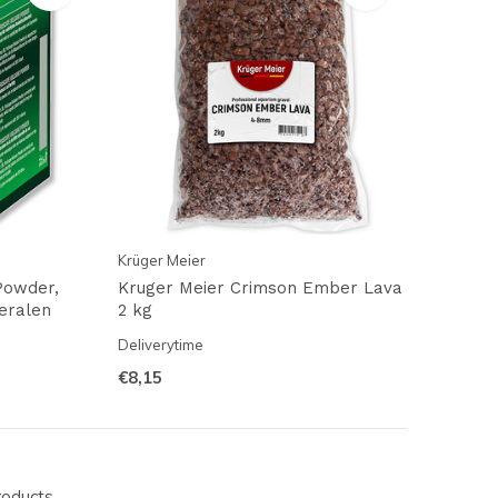
Krüger Meier
Powder,
Kruger Meier Crimson Ember Lava
eralen
2 kg
Deliverytime
€8,15
roducts