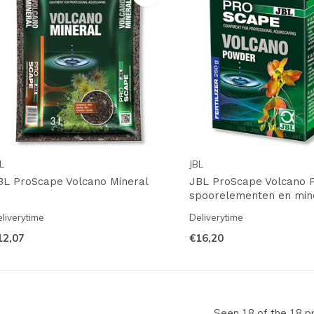
L
JBL
BL ProScape Volcano Mineral
JBL ProScape Volcano 
spoorelementen en min
liverytime
Deliverytime
12,07
€16,20
Seen 18 of the 18 p