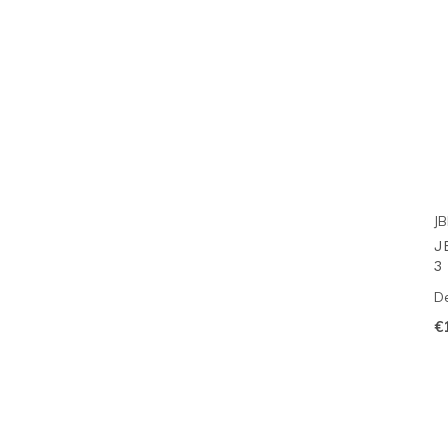
JB
J
3
De
€