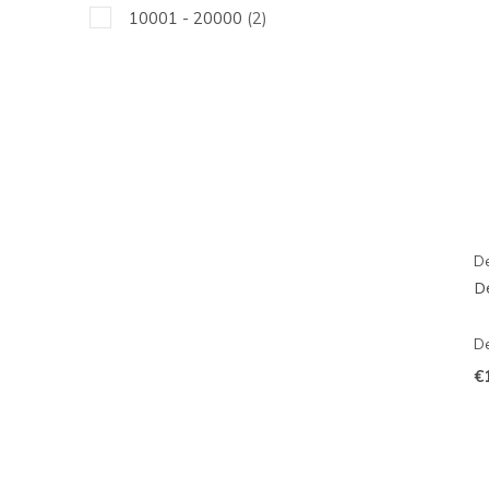
10001 - 20000
(2)
De
D
De
€