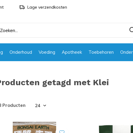
nt
Lage verzendkosten
ng
Onderhoud
Voeding
Apotheek
Toebehoren
Onder
Producten getagd met Klei
8 Producten