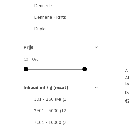
Dennerle
Dennerle Plants
Dupla
JBL
Prijs
Krüger Meier
€0
-
€60
A
A
b
Inhoud ml / g (maat)
De
101 - 250 (M)
(1)
€
2501 - 5000
(12)
7501 - 10000
(7)