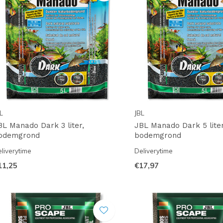
L
JBL
BL Manado Dark 3 liter,
JBL Manado Dark 5 liter
odemgrond
bodemgrond
liverytime
Deliverytime
11,25
€17,97