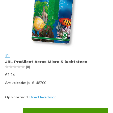
JBL
JBL ProSilent Aeras Micro S luchtsteen
(0)
€2,24
Artikelcode:
jbl-6148700
Op voorraad
:
Direct leverbaar