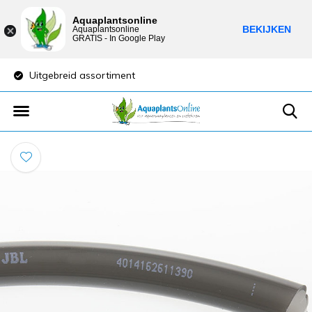
Aquaplantsonline
BEKIJKEN
Aquaplantsonline
GRATIS - In Google Play
Uitgebreid assortiment
Lage verzendkost