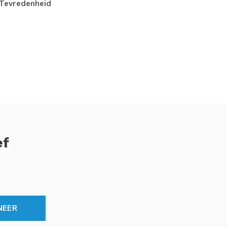
tevredenheid
Top
ef
NEER