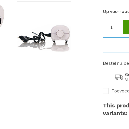
Op voorraa
Bestel nu, b
Gr
Va
Toevoege
This prod
variants: