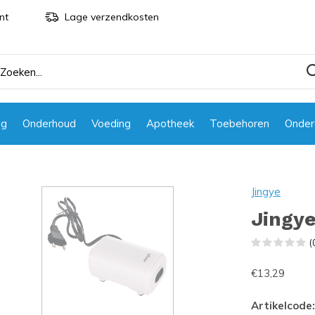
nt
Lage verzendkosten
ng
Onderhoud
Voeding
Apotheek
Toebehoren
Onder
Jingye
Jingy
(
€13,29
Artikelcode: