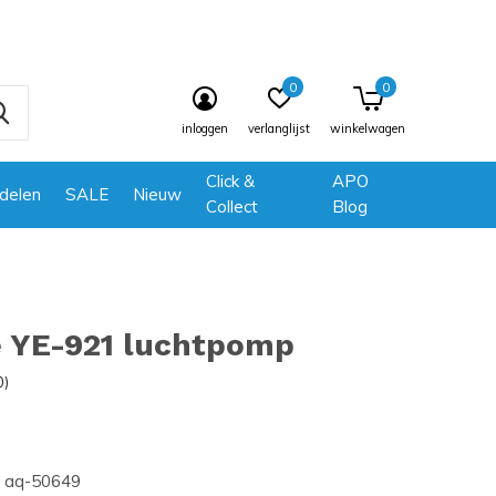
0
0
inloggen
verlanglijst
winkelwagen
Click &
APO
delen
SALE
Nieuw
Collect
Blog
e YE-921 luchtpomp
0)
aq-50649