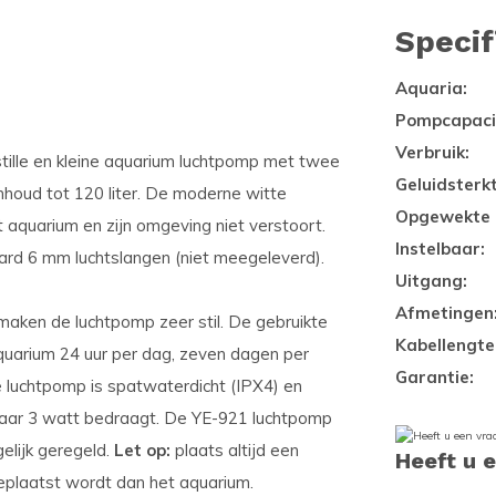
Specif
Aquaria:
Pompcapacit
Verbruik:
tille en kleine aquarium luchtpomp met twee
Geluidsterkt
nhoud tot 120 liter. De moderne witte
Opgewekte 
 aquarium en zijn omgeving niet verstoort.
Instelbaar:
ard 6 mm luchtslangen (niet meegeleverd).
Uitgang:
Afmetingen
ken de luchtpomp zeer stil. De gebruikte
Kabellengte
aquarium 24 uur per dag, zeven dagen per
Garantie:
 luchtpomp is spatwaterdicht (IPX4) en
aar 3 watt bedraagt. De YE-921 luchtpomp
elijk geregeld.
Let op:
plaats altijd een
Heeft u 
plaatst wordt dan het aquarium.