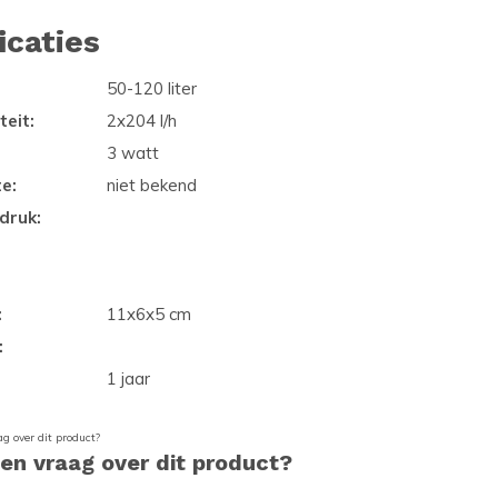
icaties
50-120 liter
eit:
2x204 l/h
3 watt
e:
niet bekend
druk:
:
11x6x5 cm
:
1 jaar
een vraag over dit product?