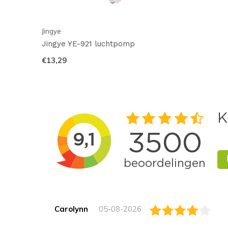
Jingye
Jingye YE-921 luchtpomp
€13,29
Carolynn
05-08-2026