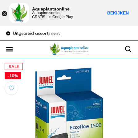
Aquaplantsonline
BEKIJKEN
Aquaplantsonline
GRATIS - In Google Play
Uitgebreid assortiment
Lage verzendkost
SALE
-10%