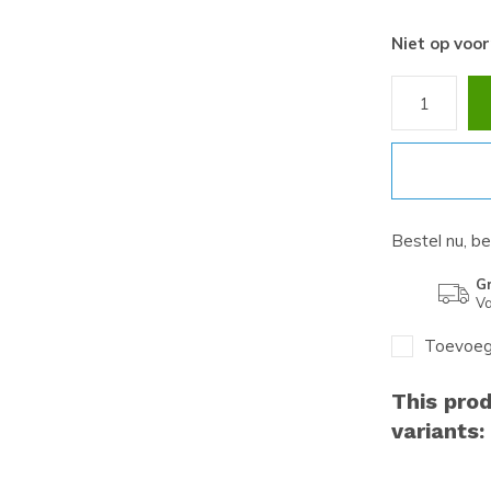
Niet op voo
Bestel nu, b
Gr
Va
Toevoege
This prod
variants: