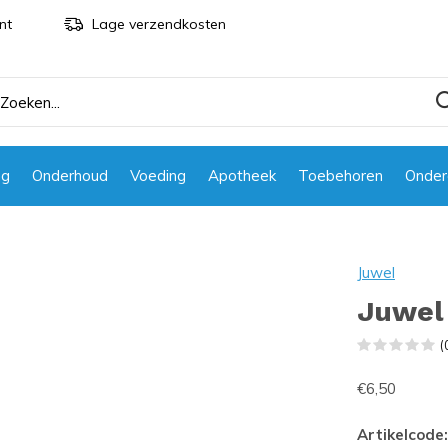
nt
Lage verzendkosten
ng
Onderhoud
Voeding
Apotheek
Toebehoren
Onder
Juwel
Juwel 
(
€6,50
Artikelcode: