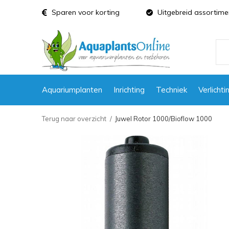
Sparen voor korting
Uitgebreid assortime
Aquariumplanten
Inrichting
Techniek
Verlichti
Terug naar overzicht
Juwel Rotor 1000/Bioflow 1000