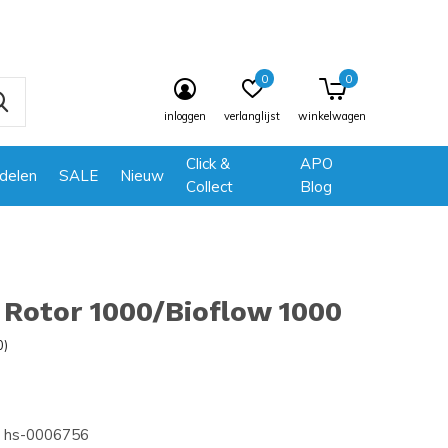
0
0
inloggen
verlanglijst
winkelwagen
Click &
APO
delen
SALE
Nieuw
Collect
Blog
Rotor 1000/Bioflow 1000
0)
hs-0006756