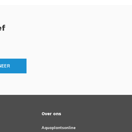
ef
NEER
Over ons
Aquaplantsonline