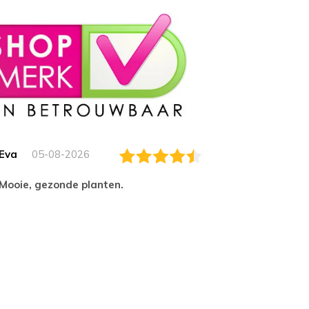
Eva
05-08-2026
Essam
Mooie, gezonde planten.
tevred