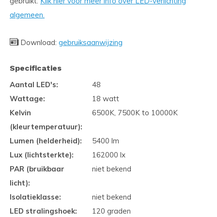
gebruikt.
Klik hier voor meer info over LED-verlichting
algemeen.
Download:
gebruiksaanwijzing
Specificaties
Aantal LED's:
48
Wattage:
18 watt
Kelvin
6500K, 7500K to 10000K
(kleurtemperatuur):
Lumen (helderheid):
5400 lm
Lux (lichtsterkte):
162000 lx
PAR (bruikbaar
niet bekend
licht):
Isolatieklasse:
niet bekend
LED stralingshoek:
120 graden