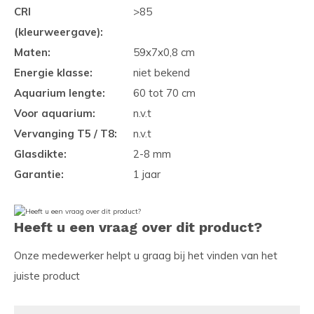
CRI
>85
(kleurweergave):
Maten:
59x7x0,8 cm
Energie klasse:
niet bekend
Aquarium lengte:
60 tot 70 cm
Voor aquarium:
n.v.t
Vervanging T5 / T8:
n.v.t
Glasdikte:
2-8 mm
Garantie:
1 jaar
Heeft u een vraag over dit product?
Onze medewerker helpt u graag bij het vinden van het
juiste product