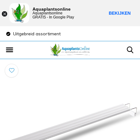
Aquaplantsonline
BEKIJKEN
Aquaplantsonline
GRATIS - In Google Play
Uitgebreid assortiment
Lage verzendkost