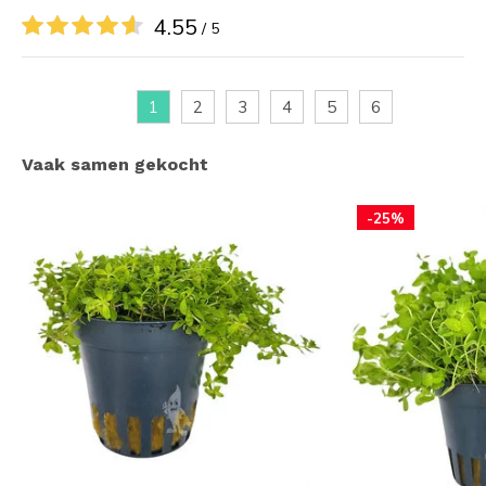
4.55
/ 5
1
2
3
4
5
6
Vaak samen gekocht
-25%