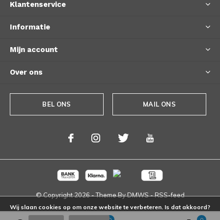
Klantenservice
Informatie
Mijn account
Over ons
BEL ONS
MAIL ONS
© Copyright
2026
- Theme By
DMWS
-
RSS-feed
Wij slaan cookies op om onze website te verbeteren. Is dat akkoord?
0
0