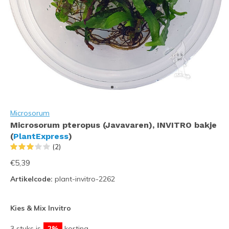
Microsorum
Microsorum pteropus (Javavaren), INVITRO bakje
(
PlantExpress
)
(2)
€5,39
Artikelcode:
plant-invitro-2262
Kies & Mix Invitro
3 stuks is
2%
korting