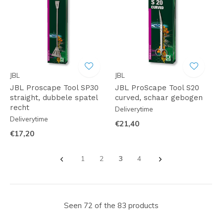
JBL
JBL
JBL Proscape Tool SP30
JBL ProScape Tool S20
straight, dubbele spatel
curved, schaar gebogen
recht
Deliverytime
Deliverytime
€21,40
€17,20
1
2
3
4
Seen 72 of the 83 products