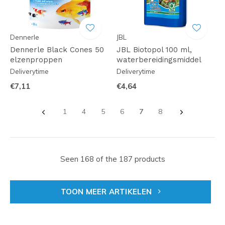
Dennerle
JBL
Dennerle Black Cones 50
JBL Biotopol 100 ml,
elzenproppen
waterbereidingsmiddel
Deliverytime
Deliverytime
€7,11
€4,64
1
4
5
6
7
8
Seen 168 of the 187 products
TOON MEER ARTIKELEN