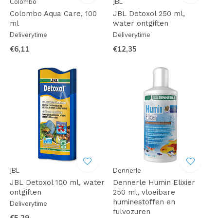
Colombo
JBL
Colombo Aqua Care, 100
JBL Detoxol 250 ml,
ml
water ontgiften
Deliverytime
Deliverytime
€6,11
€12,35
JBL
Dennerle
JBL Detoxol 100 ml, water
Dennerle Humin Elixier
ontgiften
250 ml, vloeibare
huminestoffen en
Deliverytime
fulvozuren
€5,29