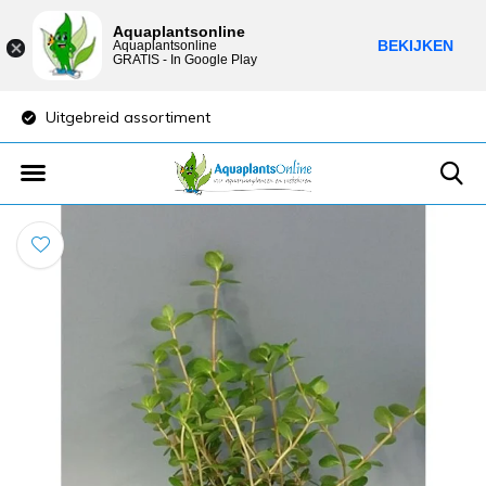
Aquaplantsonline
BEKIJKEN
Aquaplantsonline
GRATIS - In Google Play
Uitgebreid assortiment
Lage verzendkost