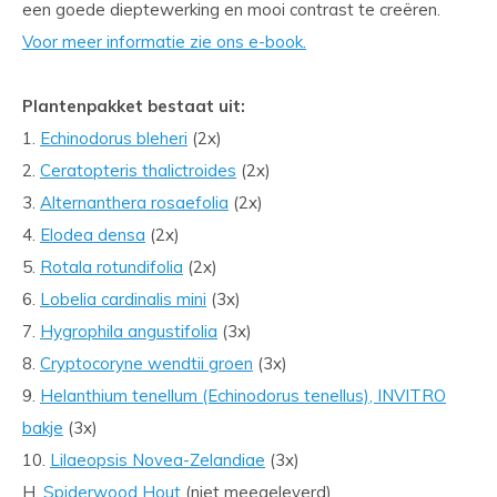
een goede dieptewerking en mooi contrast te creëren.
Voor meer informatie zie ons e-book.
Plantenpakket bestaat uit:
1.
Echinodorus bleheri
(2x)
2.
Ceratopteris thalictroides
(2x)
3.
Alternanthera rosaefolia
(2x)
4.
Elodea densa
(2x)
5.
Rotala rotundifolia
(2x)
6.
Lobelia cardinalis mini
(3x)
7.
Hygrophila angustifolia
(3x)
8.
Cryptocoryne wendtii groen
(3x)
9.
Helanthium tenellum (Echinodorus tenellus), INVITRO
bakje
(3x)
10.
Lilaeopsis Novea-Zelandiae
(3x)
H.
Spiderwood Hout
(niet meegeleverd)