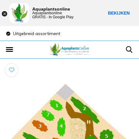
Aquaplantsonline
BEKIJKEN
Aquaplantsonline
GRATIS - In Google Play
Uitgebreid assortiment
Lage verzendkost