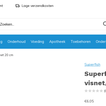
nt
Lage verzendkosten
ng
Onderhoud
Voeding
Apotheek
Toebehoren
Onder
net 20 cm
Superfish
Superf
visne
(
€6,05