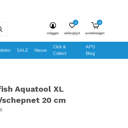
0
0
inloggen
verlanglijst
winkelwagen
Click &
APO
delen
SALE
Nieuw
Collect
Blog
ish Aquatool XL
t/schepnet 20 cm
0)