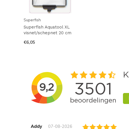
Superfish
Superfish Aquatool XL
visnet/schepnet 20 cm
€6,05
Addy
07-08-2026