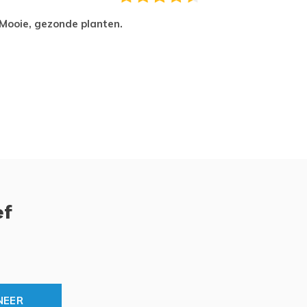
Mooie, gezonde planten.
tevred
ef
NEER