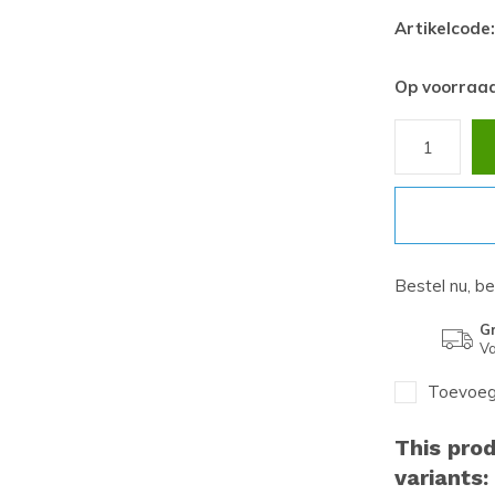
Artikelcode:
Op voorraa
Bestel nu, b
Gr
Va
Toevoege
This prod
variants: