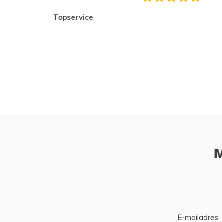
topservice
M