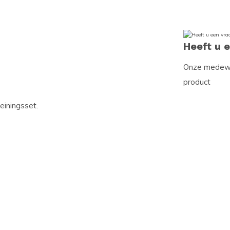
Heeft u 
Onze medewer
product
einingsset.